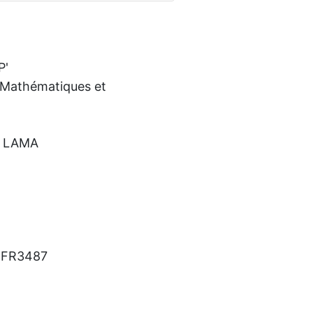
P'
e Mathématiques et
, LAMA
M FR3487