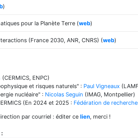
b
)
atiques pour la Planète Terre (
web
)
teractions (France 2030, ANR, CNRS) (
web
)
n
(CERMICS, ENPC)
ophysique et risques naturels" :
Paul Vigneaux
(LAMF
ergie nucléaire" :
Nicolas Seguin
(IMAG, Montpellier)
, CERMICS (En 2024 et 2025 :
Fédération de recherch
rection par courriel : éditer ce
lien
, merci !
 :