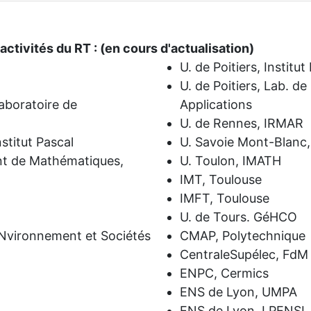
ctivités du RT : (en cours d'actualisation)
U. de Poitiers, Institut 
U. de Poitiers, Lab. d
aboratoire de
Applications
U. de Rennes, IRMAR
stitut Pascal
U. Savoie Mont-Blanc
nt de Mathématiques,
U. Toulon, IMATH
IMT, Toulouse
IMFT, Toulouse
U. de Tours. GéHCO
 ENvironnement et Sociétés
CMAP, Polytechnique
CentraleSupélec, Fd
ENPC, Cermics
ENS de Lyon, UMPA
ENS de Lyon, LPENSL