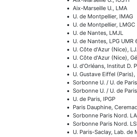
Aix-Marseille U., LMA
U. de Montpellier, IMAG
U. de Montpellier, LMGC
U. de Nantes, LMJL
U. de Nantes, LPG UMR 
U. Côte d'Azur (Nice), L
U. Côte d'Azur (Nice), G
U. d'Orléans, Institut D. 
U. Gustave Eiffel (Paris)
Sorbonne U. / U. de Paris
Sorbonne U. / U. de Pari
U. de Paris, IPGP
Paris Dauphine, Cerema
Sorbonne Paris Nord. L
Sorbonne Paris Nord. L
U. Paris-Saclay, Lab. d