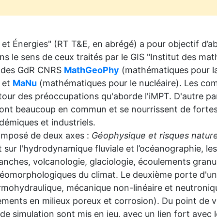
t Énergies" (RT T&E, en abrégé) a pour objectif d’ab
ns le sens de ceux traités par le GIS "Institut des ma
su des GdR CNRS
MathGeoPhy
(mathématiques pour l
) et
MaNu
(mathématiques pour le nucléaire). Les c
tour des préoccupations qu'aborde l'iMPT. D'autre pa
nt beaucoup en commun et se nourrissent de fortes 
démiques et industriels.
composé de deux axes :
Géophysique et risques nature
t sur l'hydrodynamique fluviale et l’océanographie, 
lanches, volcanologie, glaciologie, écoulements granul
géomorphologiques du climat. Le deuxième porte d'un
rmohydraulique, mécanique non-linéaire et neutronique
ments en milieux poreux et corrosion). Du point de 
de simulation sont mis en jeu, avec un lien fort avec l