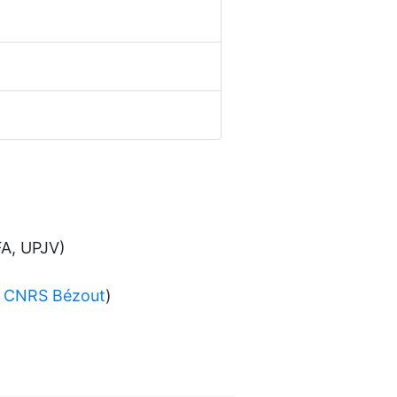
A, UPJV)
e CNRS Bézout
)