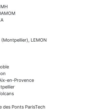
PMMH
RDAMOM
EA
s (Montpellier), LEMON
oble
yon
ix-en-Provence
pellier
Volcans
e des Ponts ParisTech