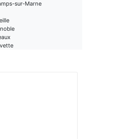
hamps-sur-Marne
ille
enoble
eaux
Yvette