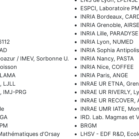
ESPCI, Laboratoire 
INRIA Bordeaux, CA
INRIA Grenoble, AIRS
INRIA Lille, PARADYSE
6112
INRIA Lyon, NUMED
JAD
INRIA Sophia Antipoli
éoazur / IMEV, Sorbonne U.
INRIA Nancy, PASTA
Poisson
INRIA Nice, COFFEE
, LAMA
INRIA Paris, ANGE
, LJLL
INRAE UR ETNA, Gren
s, IMJ-PRG
INRAE UR RIVERLY, L
INRAE UR RECOVER, A
de
INRAE UMR IATE, Mont
AGA
IRD. Lab. Magmas et 
SPM
BRGM
e Mathématiques d'Orsay
LHSV - EDF R&D, Ecol